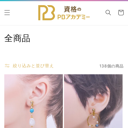
コンテ
カ
ンツに
進む
ー
ト
コ
全商品
レ
ク
絞り込みと並び替え
138個の商品
シ
ョ
ン
: