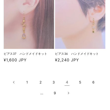
ピアス37 ハンドメイドキット
ピアス36 ハンドメイドキット
通
¥1,600 JPY
通
¥2,240 JPY
常
常
価
価
格
格
4
1
2
3
5
6
…
9