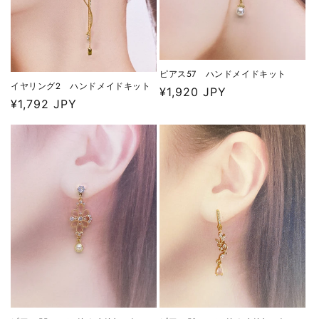
ピアス57 ハンドメイドキット
イヤリング2 ハンドメイドキット
通
¥1,920 JPY
通
¥1,792 JPY
常
常
価
価
格
格