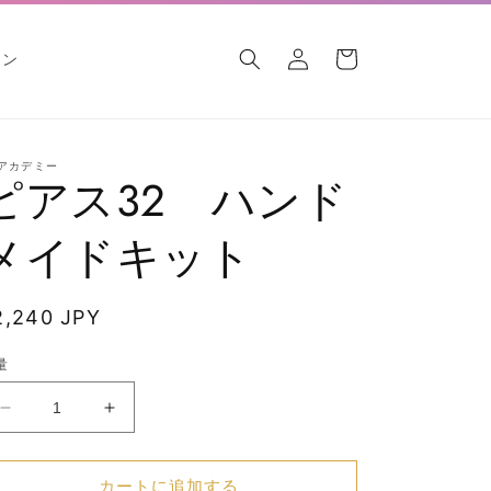
ロ
カ
グ
ー
ロン
イ
ト
ン
Bアカデミー
ピアス32 ハンド
メイドキット
通
2,240 JPY
常
量
価
格
ピ
ピ
ア
ア
ス
ス
カートに追加する