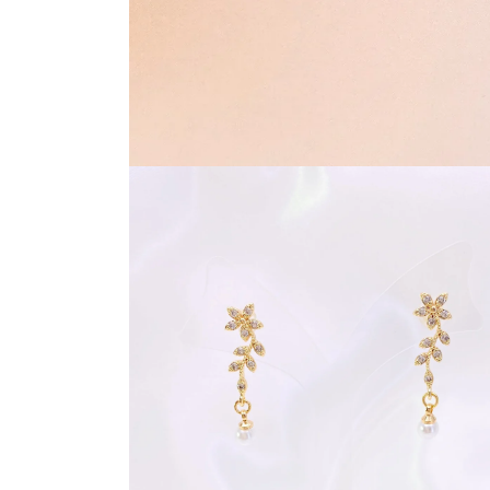
モ
ー
ダ
ル
で
メ
デ
ィ
ア
(1)
を
開
く