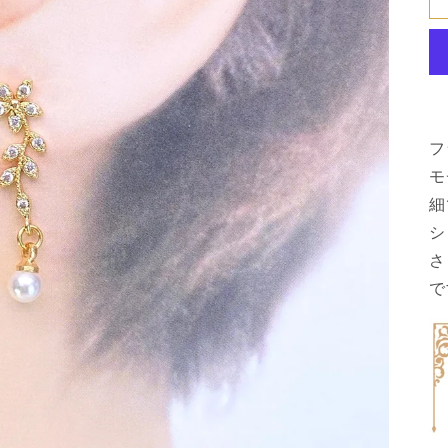
フ
モ
細
シ
さ
で