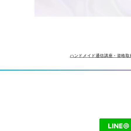
モ
ー
ダ
ル
で
メ
デ
ハンドメイド通信講座・資格取
ィ
ア
(2)
を
開
く