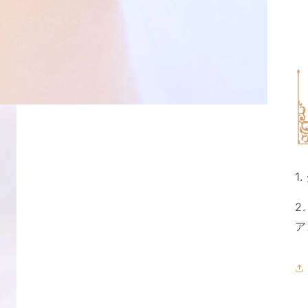
1
2
ア