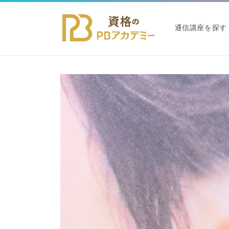
コンテ
ンツに
進む
通信講座を探す
商品情
報にス
キップ