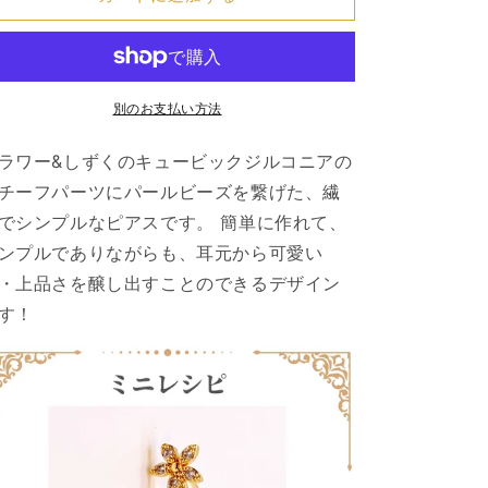
32
32
ハ
ハ
ン
ン
ド
ド
メ
メ
別のお支払い方法
イ
イ
ド
ド
ラワー&しずくのキュービックジルコニアの
キ
キ
チーフパーツにパールビーズを繋げた、繊
ッ
ッ
でシンプルなピアスです。
簡単に作れて、
ト
ト
ンプルでありながらも、耳元から可愛い
の
の
・上品さを醸し出すことのできるデザイン
数
数
す！
量
量
を
を
減
増
ら
や
す
す