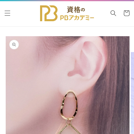
コンテ
カ
ンツに
進む
ー
ト
商品情
報にス
キップ