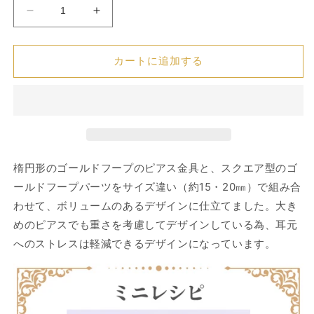
格
ピ
ピ
ア
ア
ス
ス
カートに追加する
60
60
ハ
ハ
ン
ン
ド
ド
メ
メ
イ
イ
ド
ド
楕円形のゴールドフープのピアス金具と、スクエア型のゴ
キ
キ
ールドフープパーツをサイズ違い（約15・20㎜）で組み合
ッ
ッ
わせて、ボリュームのあるデザインに仕立てました。大き
ト
ト
めのピアスでも重さを考慮してデザインしている為、耳元
の
の
へのストレスは軽減できるデザインになっています。
数
数
量
量
を
を
減
増