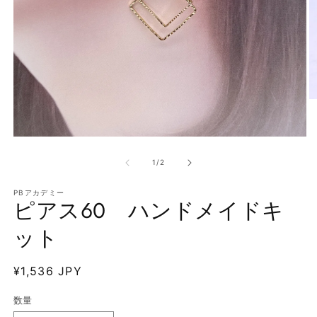
モ
ー
の
1
/
2
ダ
ル
で
PBアカデミー
ピアス60 ハンドメイドキ
メ
デ
(2
ット
ィ
ア
(1)
を
通
¥1,536 JPY
開
常
く
数量
価