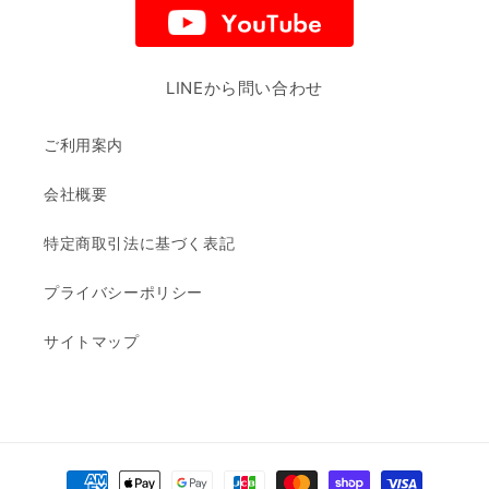
ン
ン
フ
フ
ラ
ラ
LINEから問い合わせ
ワ
ワ
ー
ー
ご利用案内
講
講
座)
座)
会社概要
の
の
数
数
特定商取引法に基づく表記
量
量
を
を
プライバシーポリシー
減
増
ら
や
サイトマップ
す
す
決