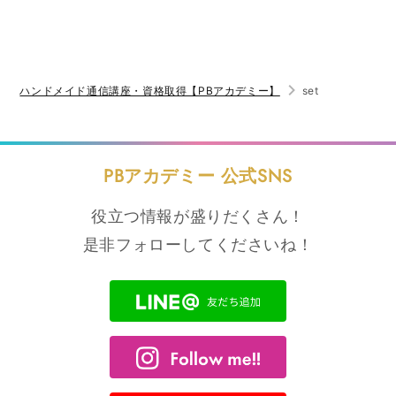
セ
セ
サ
サ
リ
リ
ー
ー
ハンドメイド通信講座・資格取得【PBアカデミー】
set
&amp;
&amp;
レ
レ
ジ
ジ
ン
ン
PBアカデミー 公式SNS
ク
ク
ラ
ラ
役立つ情報が盛りだくさん！
フ
フ
ト
ト
是非フォローしてくださいね！
デ
デ
ザ
ザ
イ
イ
ン
ン
&amp;
&amp;
レ
レ
ジ
ジ