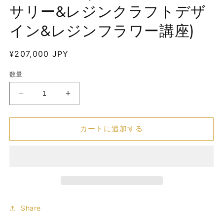
で
サリー&レジンクラフトデザ
メ
デ
イン&レジンフラワー講座)
ィ
ア
(1)
通
¥207,000 JPY
を
開
常
く
数量
価
格
セ
セ
ッ
ッ
ト
ト
カートに追加する
受
受
講
講
(LED
(LED
レ
レ
ジ
ジ
ン
ン
ア
ア
Share
ク
ク