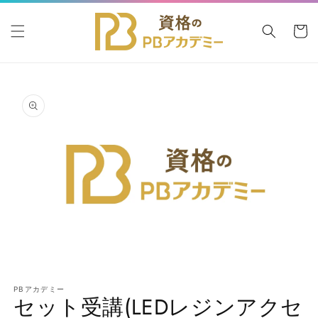
コンテ
カ
ンツに
進む
ー
ト
商品情
報にス
キップ
モ
ー
PBアカデミー
ダ
セット受講(LEDレジンアクセ
ル